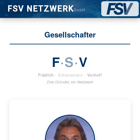
FSV NETZWERK
GmbH
Gesellschafter
·
·
F
S
V
Frädrich ·
Schönemann
· Vonhoff
Drei Gründer, ein Netzwerk